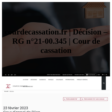
courdecassation.fr | Décision –
RG n°21-00.345 | Cour de
cassation